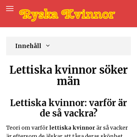
Skip
to
content
Innehåll
Lettiska kvinnor söker
män
Lettiska kvinnor: varför är
de så vackra?
Teori om varför
lettiska kvinnor
är så vacker
är eftersom de älskar att tåga deras skönhet.