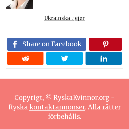
Ukrainska tjejer
Share on Facebook
Copyrigt, © RyskaKvinnor.org -
Ryska
kontaktannonser
. Alla rätter
förbehålls.