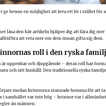
att ge henne en möjlighet att leva ett liv i stället för
r läsa den här artikeln hjälper dig att lära dig mer
lltid bra att veta mer om dem innan gifta sig dem.
innornas roll i den ryska famil
n
är uppenbar och djupgående – deras roll har forma
barn och sitt hushåll. Den traditionella ryska famil
sörjare medan kvinnorna stannade hemma för att ta
 i samhället var inte hög – kvinnor var i allmänhet 
regler än männen.