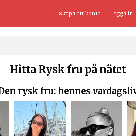
Skapa ett konto
Logga in
Hitta Rysk fru på nätet
Den rysk fru: hennes vardagsli