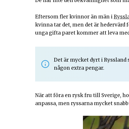
De har inte den bekvämlighet som männ
Eftersom fler kvinnor än män i
Ryssl
kvinna tar det, men det är hedervärd fö
unga gifta paret kommer att leva med 
Det är mycket dyrt i Ryssland 
någon extra pengar.
När att föra en rysk fru till Sverige,
anpassa, men ryssarna mycket snabbt a