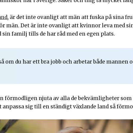
iskor har i Sverige. Saker och ting ta mycket längre
and
, är det inte ovanligt att män att fuska på sina f
r män. Det är inte ovanligt att kvinnor leva med sina 
sin familj tills de har råd med en egen plats.
så om du har ett bra jobb och arbetar både mannen oc
 hon förmodligen njuta av alla de bekvämligheter som 
npassa sig till en ständigt växlande land så förmodl