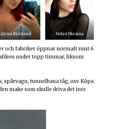
Alena Ryssland
Nelya Ukraina
er och fabriker öppnar normalt runt 6
rafiken under topp timmar, liksom
, spårvagn, tunnelbana tåg, osv. Köpa
 den make som skulle driva det inte