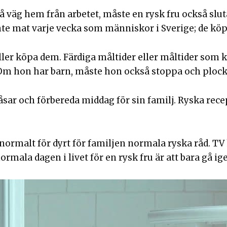
 väg hem från arbetet, måste en rysk fru också slut
nte mat varje vecka som människor i Sverige; de kö
ller köpa dem. Färdiga måltider eller måltider som k
. Om hon har barn, måste hon också stoppa och ploc
sar och förbereda middag för sin familj. Ryska rec
r normalt för dyrt för familjen normala ryska råd.
mala dagen i livet för en rysk fru är att bara gå i