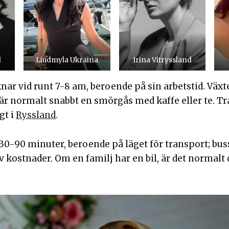
d
Liudmyla Ukraina
Irina Vitryssland
ar vid runt 7-8 am, beroende på sin arbetstid. Växt
 är normalt snabbt en smörgås med kaffe eller te. T
gt i
Ryssland
.
0-90 minuter, beroende på läget för transport; buss
v kostnader. Om en familj har en bil, är det normalt