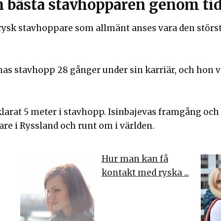
en bästa stavhopparen genom ti
 rysk stavhoppare som allmänt anses vara den stör
rnas stavhopp 28 gånger under sin karriär, och hon
arat 5 meter i stavhopp. Isinbajevas framgång och
re i Ryssland och runt om i världen.
Hur man kan få
kontakt med ryska ...