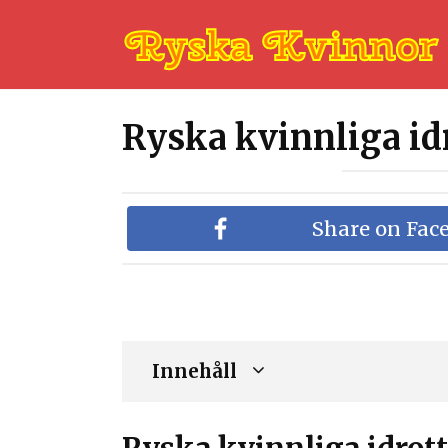
Skip
to
content
Ryska kvinnliga id
Share on Fac
Innehåll