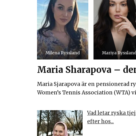
Milena Ryssland
Mariya Rysslan
Maria Sharapova – den
Maria Sjarapova är en pensionerad ry
Women’s Tennis Association (WTA) vid 
Vad letar ryska tje
efter hos...