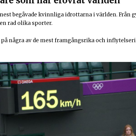
are som har erövrat världen
mest begåvade kvinnliga idrottarna i världen. Från 
n rad olika sporter.
re på några av de mest framgångsrika och inflytelser