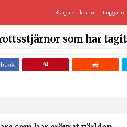
Skapa ett konto
Logga in
rottsstjärnor som har tagi
ebook