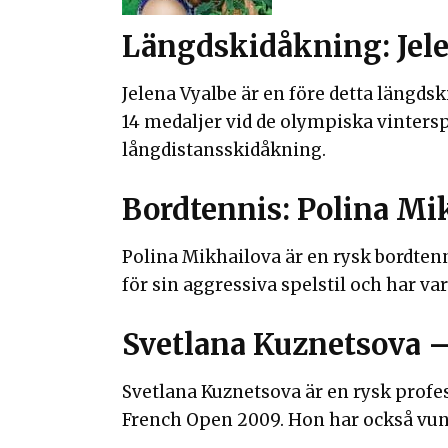
Längdskidåkning: Jel
Jelena Vyalbe är en före detta längd
14 medaljer vid de olympiska vintersp
långdistansskidåkning.
Bordtennis: Polina Mi
Polina Mikhailova är en rysk bordten
för sin aggressiva spelstil och har v
Svetlana Kuznetsova –
Svetlana Kuznetsova är en rysk profe
French Open 2009. Hon har också vunn