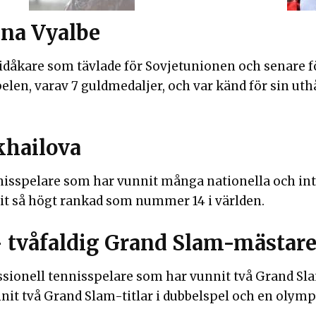
ena Vyalbe
skidåkare som tävlade för Sovjetunionen och senare
elen, varav 7 guldmedaljer, och var känd för sin uth
khailova
nisspelare som har vunnit många nationella och int
arit så högt rankad som nummer 14 i världen.
 tvåfaldig Grand Slam-mästar
ssionell tennisspelare som har vunnit två Grand Sla
it två Grand Slam-titlar i dubbelspel och en olymp