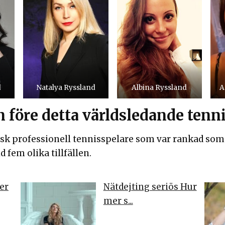
d
Natalya Ryssland
Albina Ryssland
A
 före detta världsledande tenn
sk professionell tennisspelare som var rankad som 
fem olika tillfällen.
jer
Nätdejting seriös Hur
mer s...