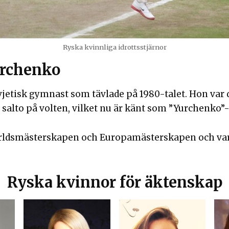
Ryska kvinnliga idrottsstjärnor
urchenko
ovjetisk gymnast som tävlade på 1980-talet. Hon var
salto på volten, vilket nu är känt som ”Yurchenko”-
ärldsmästerskapen och Europamästerskapen och var 
Ryska kvinnor för äktenskap