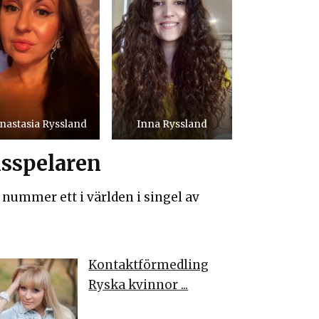
nastasia Ryssland
Inna Ryssland
isspelaren
nummer ett i världen i singel av
Kontaktförmedling
Ryska kvinnor ...