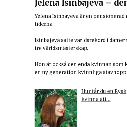
Jelena Isinbajeva – d
Yelena Isinbayeva är en pensionerad
tiderna.
Isinbajeva satte världsrekord i dame
tre världsmästerskap.
Hon är också den enda kvinnan som kl
en ny generation kvinnliga stavhoppa
Hur får du en Rysk
kvinna att ...